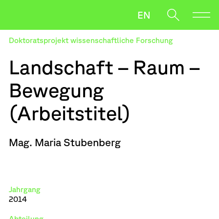
EN
Doktoratsprojekt wissenschaftliche Forschung
Forschung
Landschaft – Raum –
Studium
Bewegung
Bewerben
Oft gesucht
(Arbeitstitel)
Salzmann
Leaking Things
Wenn die Ergebnisse der automatischen Vervollständigung v
News
Payer Gabriel
Mag. Maria Stubenberg
Downloads
Jahrgang
2014
Abteilung