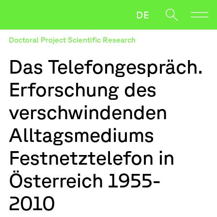
DE
Doctoral Project Scientific Research
Direction
Das Telefongespräch.
Research
Erforschung des
News
Oft gesucht
verschwindenden
Leaking Things
Salzmann
When autocomplete results are available use up and down ar
Downloads
Payer Gabriel
Alltagsmediums
Artistic Research PhD
Festnetztelefon in
Österreich 1955-
2010